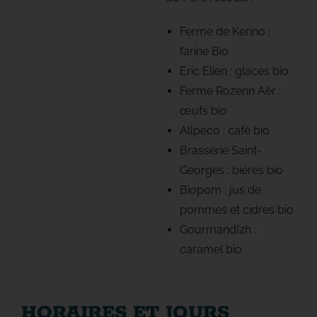
Ferme de Kerino :
farine Bio
Eric Elien : glaces bio
Ferme Rozenn Aër :
œufs bio
Allpeco : café bio
Brasserie Saint-
Georges : bières bio
Biopom : jus de
pommes et cidres bio
Gourmandi’zh :
caramel bio
HORAIRES ET JOURS