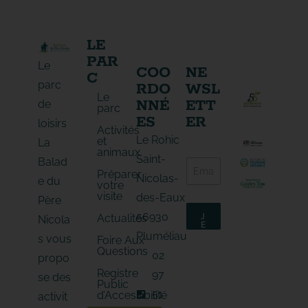
LE
PAR
Le
COO
NE
C
parc
RDO
WSL
Le
NNÉ
ETT
de
parc
ES
ER
loisirs
Activités
Le Rohic
et
La
animaux
E
Saint-
Balad
E
-
Préparer
-
m
Nicolas-
e du
votre
m
a
visite
des-Eaux
a
Père
i
i
l
56930
Actualités
J
Nicola
l
E
E
*
M
-
Pluméliau
s vous
Foire Aux
'
m
Questions
A
02
propo
a
B
O
i
Registre
97
N
se des
l
Public
N
E
51
E
d’Accessibilité
activit
-