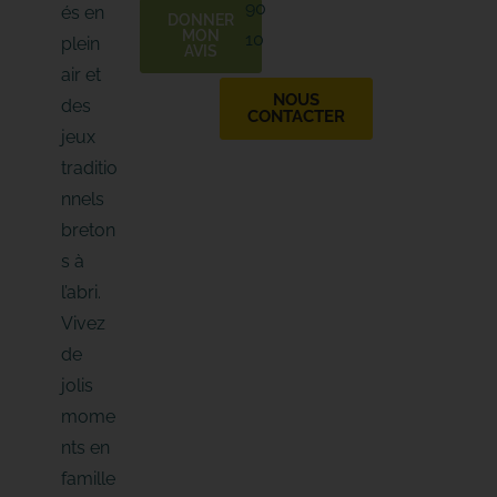
90
és en
m
DONNER
a
MON
10
plein
AVIS
i
l
air et
NOUS
des
CONTACTER
jeux
traditio
nnels
breton
s à
l’abri.
Vivez
de
jolis
mome
nts en
famille