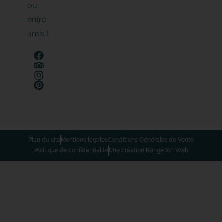
ou
entre
amis !
Plan du site
Mentions légales
Conditions Générales de Vente
Politique de confidentialité
Une création Range ton Web