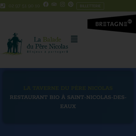
Skip
Aller
02 97 51 90 10
BILLETTERIE
to
à
Content
la
navigation
LA TAVERNE DU PÈRE NICOLAS
RESTAURANT BIO À SAINT-NICOLAS-DES-
EAUX