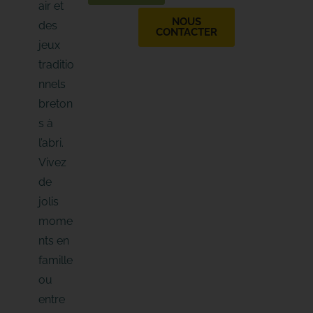
air et
NOUS
des
CONTACTER
jeux
traditio
nnels
breton
s à
l’abri.
Vivez
de
jolis
mome
nts en
famille
ou
entre