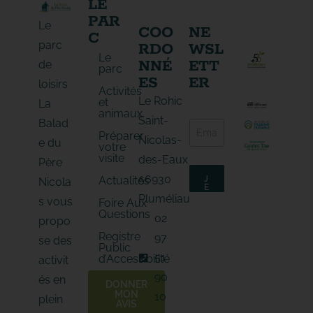
LE
PAR
Le
COO
NE
C
parc
RDO
WSL
Le
NNÉ
ETT
de
parc
ES
ER
loisirs
Activités
Le Rohic
et
La
animaux
E
Saint-
Balad
E
-
Préparer
-
m
Nicolas-
e du
votre
m
a
visite
des-Eaux
a
Père
i
i
l
56930
Actualités
J
Nicola
l
E
E
*
M
-
Pluméliau
s vous
Foire Aux
'
m
Questions
A
02
propo
a
B
O
i
Registre
97
N
se des
l
Public
N
E
51
*
d’Accessibilité
activit
90
és en
DONNER
MON
10
plein
AVIS