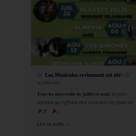
𝐋𝐞𝐬 𝐌𝐮𝐬𝐢𝐜𝐚𝐥𝐞𝐬 𝐫𝐞𝐯𝐢𝐞𝐧𝐧𝐞𝐧𝐭 𝐜𝐞𝐭 𝐞́𝐭𝐞́ !
14 juillet 2025
𝐓𝐨𝐮𝐬 𝐥𝐞𝐬 𝐦𝐞𝐫𝐜𝐫𝐞𝐝𝐢𝐬 𝐝𝐞 𝐣𝐮𝐢𝐥𝐥𝐞𝐭 𝐞𝐭 𝐚𝐨𝐮̂𝐭, le parc
s’anime au rythme des concerts en plein air
...
Lire la suite →