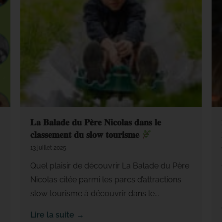
𝐋𝐚 𝐁𝐚𝐥𝐚𝐝𝐞 𝐝𝐮 𝐏𝐞̀𝐫𝐞 𝐍𝐢𝐜𝐨𝐥𝐚𝐬 𝐝𝐚𝐧𝐬 𝐥𝐞
𝐜𝐥𝐚𝐬𝐬𝐞𝐦𝐞𝐧𝐭 𝐝𝐮 𝐬𝐥𝐨𝐰 𝐭𝐨𝐮𝐫𝐢𝐬𝐦𝐞
13 juillet 2025
Quel plaisir de découvrir La Balade du Père
Nicolas citée parmi les parcs d’attractions
slow tourisme à découvrir dans le...
Lire la suite →