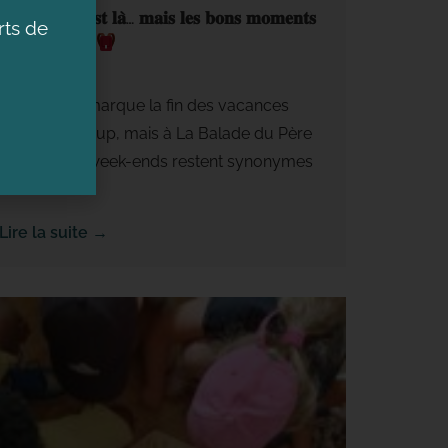
𝐋𝐚 𝐫𝐞𝐧𝐭𝐫𝐞́𝐞 𝐞𝐬𝐭 𝐥𝐚̀… 𝐦𝐚𝐢𝐬 𝐥𝐞𝐬 𝐛𝐨𝐧𝐬 𝐦𝐨𝐦𝐞𝐧𝐭𝐬
ts de
𝐜𝐨𝐧𝐭𝐢𝐧𝐮𝐞𝐧𝐭 !
31 août 2025
Septembre marque la fin des vacances
pour beaucoup, mais à La Balade du Père
Nicolas, les week-ends restent synonymes
de...
Lire la suite →