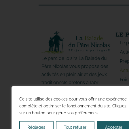
LE 
Le p
Acti
Le parc de loisirs La Balade du
Prép
Père Nicolas vous propose des
Actu
activités en plein air et des jeux
Foir
traditionnels bretons à l’abri.
Regi
Vivez de jolis moments en
d’Ac
famille ou entre amis !
Ce site utilise des cookies pour vous offrir une expérience
DO
complète et optimiser le fonctionnement du site. Cliquez
sur un bouton pour gérer vos préférences.
Réglages
Tout refuser
Accepter