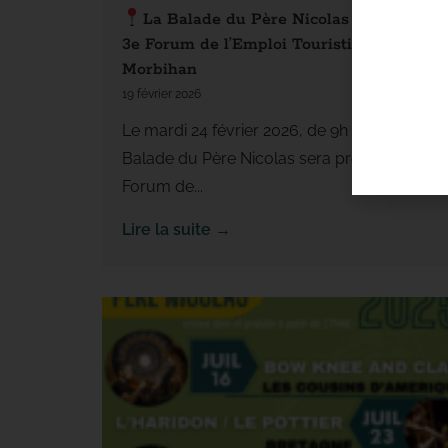
La Balade du Père Nicolas participe au
3e Forum de l’Emploi Touristique en
Morbihan
19 février 2026
Le mardi 24 février 2026, de 9h à 13h, La
Balade du Père Nicolas sera présente au 3e
Forum de...
Lire la suite →