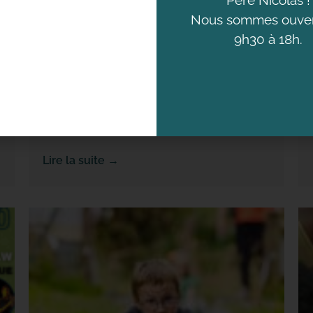
La Balade du Père Nicolas roule en
Nous sommes ouver
électrique pour la Semaine européenne
9h30 à 18h.
de la mobilité
16 septembre 2025
C’est le début de la Semaine européenne de
la mobilité, un événement qui a lieu chaque
année du 16 au...
Lire la suite →