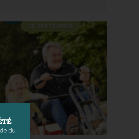
ÉTÉ
ade du