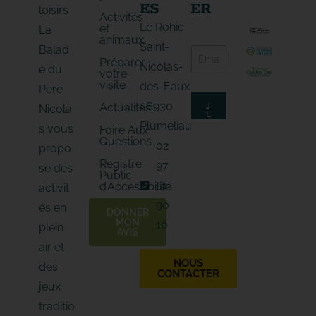
ES
ER
loisirs
Activités
Le Rohic
et
La
animaux
E
Saint-
Balad
E
-
Préparer
-
m
Nicolas-
e du
votre
m
a
visite
des-Eaux
a
Père
i
i
l
56930
Actualités
J
Nicola
l
*
E
*
M
*
Pluméliau
s vous
Foire Aux
'
Questions
A
02
propo
B
O
Registre
97
N
se des
Public
N
E
51
d’Accessibilité
activit
90
és en
DONNER
MON
10
plein
AVIS
air et
NOUS
des
CONTACTER
jeux
traditio