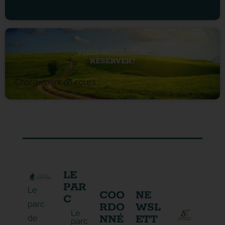
VOUS SOUHAITEZ
RÉSERVER?
Chargement en cours...
LE
PAR
Le
COO
NE
C
parc
RDO
WSL
Le
NNÉ
ETT
de
parc