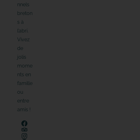
nnels
breton
s à
l’abri.
Vivez
de
jolis
mome
nts en
famille
ou
entre
amis !