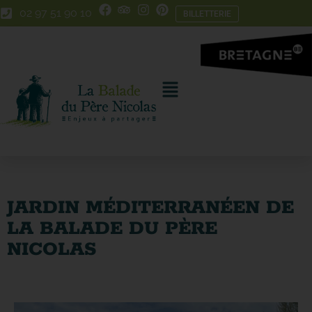
Skip
Aller
02 97 51 90 10
BILLETTERIE
to
à
Content
la
navigation
JARDIN MÉDITERRANÉEN DE
LA BALADE DU PÈRE
NICOLAS