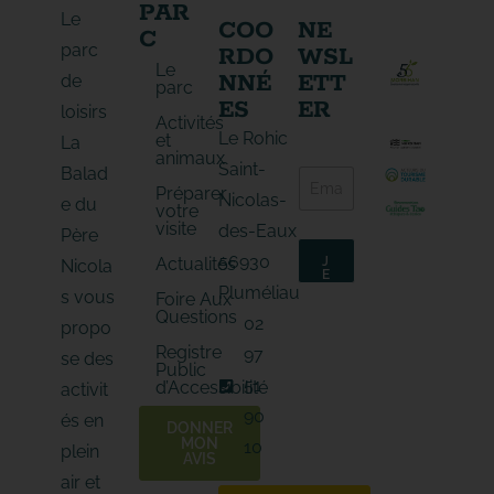
PAR
Le
COO
NE
C
parc
RDO
WSL
Le
NNÉ
ETT
de
parc
ES
ER
loisirs
Activités
Le Rohic
et
La
animaux
*
Saint-
Balad
E
E
Préparer
-
-
Nicolas-
e du
votre
m
m
visite
des-Eaux
a
Père
a
i
i
56930
Actualités
J
Nicola
l
l
E
*
M
*
Pluméliau
s vous
Foire Aux
'
Questions
A
02
propo
B
O
Registre
97
N
se des
Public
N
E
51
d’Accessibilité
activit
90
és en
DONNER
MON
10
plein
AVIS
air et