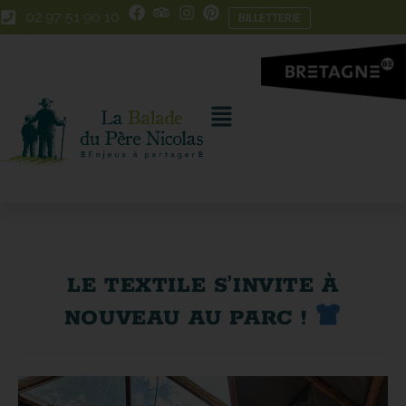
Skip
Aller
02 97 51 90 10
BILLETTERIE
to
à
Content
la
navigation
LE TEXTILE S’INVITE À
NOUVEAU AU PARC !