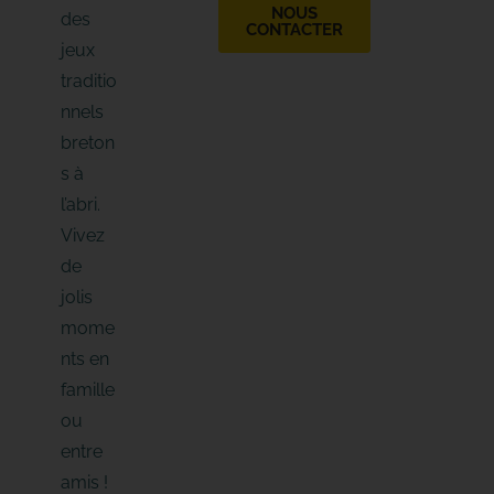
NOUS
des
CONTACTER
jeux
traditio
nnels
breton
s à
l’abri.
Vivez
de
jolis
mome
nts en
famille
ou
entre
amis !