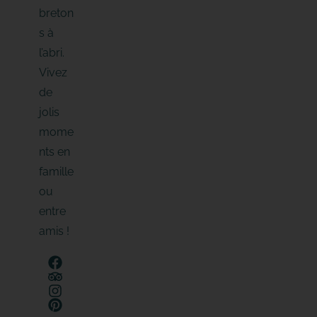
breton
s à
l’abri.
Vivez
de
jolis
mome
nts en
famille
ou
entre
amis !