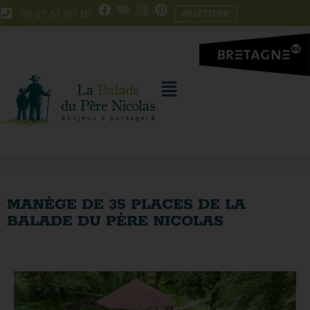
Skip
Aller
02 97 51 90 10
BILLETTERIE
to
à
Content
la
navigation
MANÈGE DE 35 PLACES DE LA
BALADE DU PÈRE NICOLAS