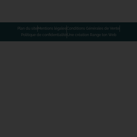
Plan du site
Mentions légales
Conditions Générales de Vente
Politique de confidentialité
Une création Range ton Web