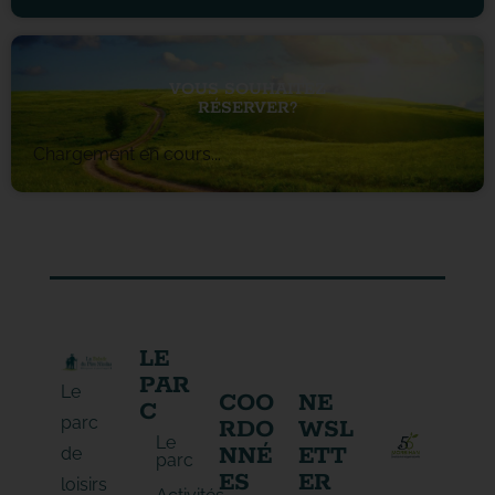
VOUS SOUHAITEZ
RÉSERVER?
Chargement en cours...
LE
PAR
Le
COO
NE
C
parc
RDO
WSL
Le
NNÉ
ETT
de
parc
ES
ER
loisirs