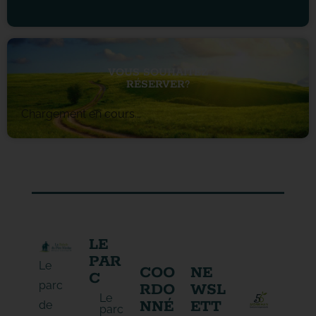
VOUS SOUHAITEZ
RÉSERVER?
Chargement en cours...
LE
PAR
Le
COO
NE
C
parc
RDO
WSL
Le
NNÉ
ETT
de
parc