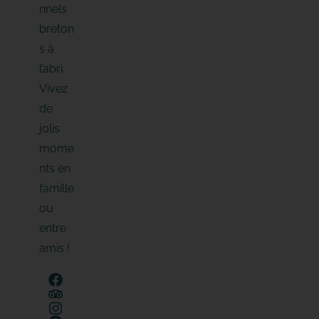
nnels
breton
s à
l’abri.
Vivez
de
jolis
mome
nts en
famille
ou
entre
amis !