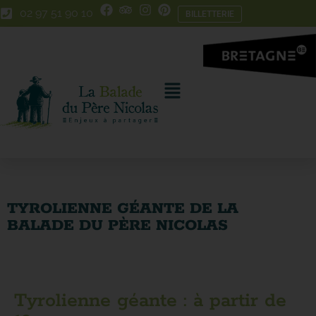
Skip
Aller
02 97 51 90 10
BILLETTERIE
to
à
Content
la
navigation
TYROLIENNE GÉANTE DE LA
BALADE DU PÈRE NICOLAS
Tyrolienne géante : à partir de