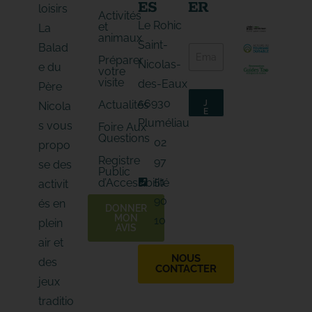
ES
ER
loisirs
Activités
Le Rohic
et
La
animaux
E
Saint-
Balad
E
-
Préparer
-
m
Nicolas-
e du
votre
m
a
visite
des-Eaux
a
Père
i
i
l
56930
Actualités
J
Nicola
l
*
E
*
M
E
Pluméliau
s vous
Foire Aux
'
-
Questions
A
02
propo
m
B
O
a
Registre
97
N
se des
i
Public
N
E
51
l
d’Accessibilité
activit
90
és en
DONNER
MON
10
plein
AVIS
air et
NOUS
des
CONTACTER
jeux
traditio