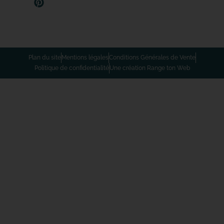
Plan du site
Mentions légales
Conditions Générales de Vente
Politique de confidentialité
Une création Range ton Web