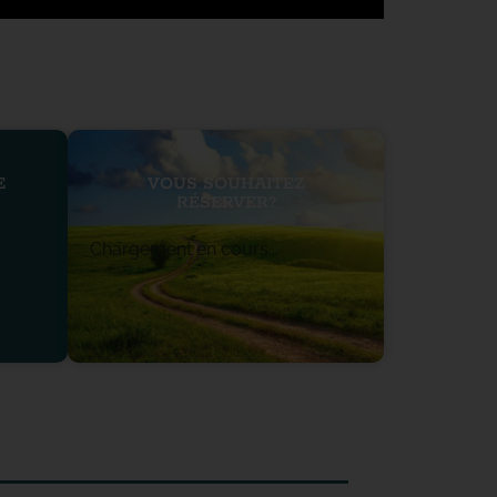
E
VOUS SOUHAITEZ
RÉSERVER?
Chargement en cours...