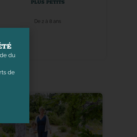
PLUS PETITS
De 2 à 8 ans
ÉTÉ
ade du
ts de