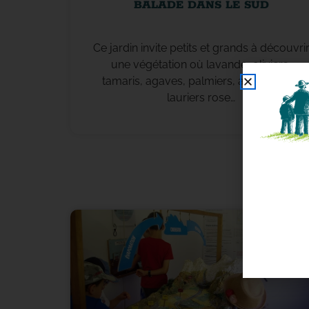
BALADE DANS LE SUD
Ce jardin invite petits et grands à découvri
une végétation où lavande, oliviers,
tamaris, agaves, palmiers, agapanthes,
lauriers rose…