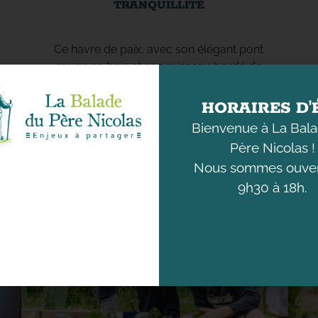
TRANQUILLITÉ
r
Ce havre de paix, avec son élégant pont
rouge en bois et son ruisseau bordé de
galets, vous invite à une promenade
apaisante dans un cadre enchanteur.
HORAIRES D'
Bienvenue à La Bal
Père Nicolas !
Nous sommes ouver
9h30 à 18h.