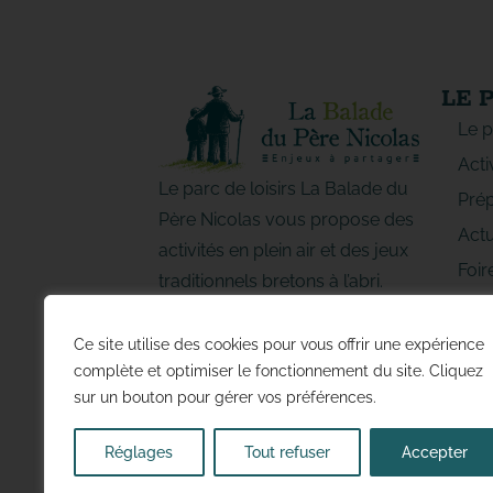
LE 
Le p
Acti
Le parc de loisirs La Balade du
Prép
Père Nicolas vous propose des
Actu
activités en plein air et des jeux
Foir
traditionnels bretons à l’abri.
Regi
Vivez de jolis moments en
d’Ac
famille ou entre amis !
Ce site utilise des cookies pour vous offrir une expérience
DO
complète et optimiser le fonctionnement du site. Cliquez
sur un bouton pour gérer vos préférences.
Réglages
Tout refuser
Accepter