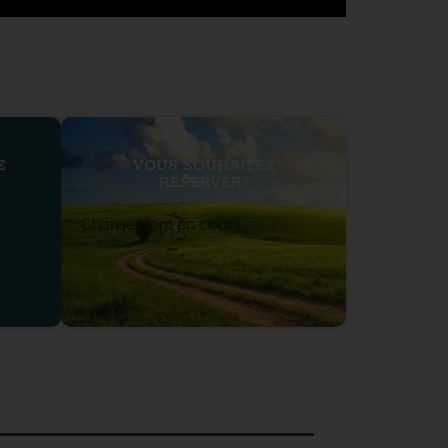
E
VOUS SOUHAITEZ
RÉSERVER?
Chargement en cours...