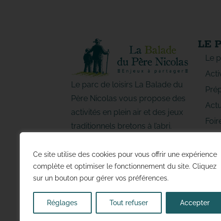
LE 
Le p
Acti
Le parc de loisirs La Balade du
Prép
Père Nicolas vous propose des
Actu
activités en plein air et des jeux
Foir
traditionnels bretons à l’abri.
Regi
Vivez de jolis moments en
d’Ac
famille ou entre amis !
Ce site utilise des cookies pour vous offrir une expérience
DO
complète et optimiser le fonctionnement du site. Cliquez
sur un bouton pour gérer vos préférences.
Réglages
Tout refuser
Accepter