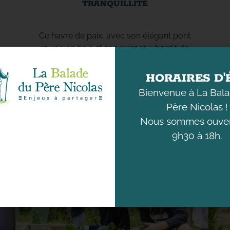
TRANQUILLITÉ
r
Ce havre de paix, avec son élégant pont
rouge en bois et son ruisseau bordé de
galets, vous invite à une promenade
apaisante dans un cadre enchanteur.
HORAIRES D'
Bienvenue à La Bal
Père Nicolas !
Nous sommes ouver
9h30 à 18h.