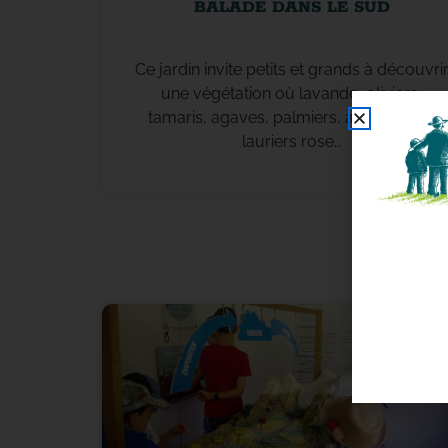
BALADE DANS LE SUD
Ce jardin invite petits et grands à découvri
une végétation où lavande, oliviers,
tamaris, agaves, palmiers, agapanthes,
lauriers rose…