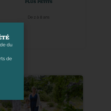
PLUS PETITS
De 2 à 8 ans
ÉTÉ
ade du
ts de